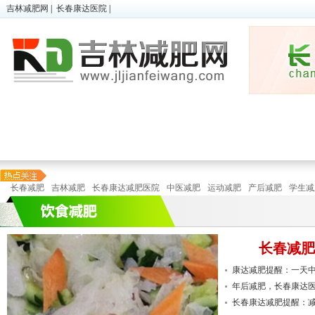
吉林减肥网
|
长春康达医院
|
超胖减肥
|
微减肥
|
儿童肥胖
瘦身
顽固性肥胖
|
懒人减肥
|
在线预诊
瘦身
长春减肥
吉林减肥
长春康达减肥医院
中医减肥
运动减肥
产后减肥
学生减
长春减肥
康达减肥提醒：一天中.
年后减肥，长春康达医.
特色减
运动
长春康达减肥提醒：减.