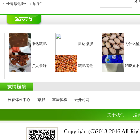
木
长春康达医生：顺序“...
康达减肥...
康达减肥...
为什么坚..
胖人最好...
减肥者最...
好吃又不..
长春体检中心
减肥
重庆体检
云开药网
关于我们
|
法
Copyright (C)2013-2016 A