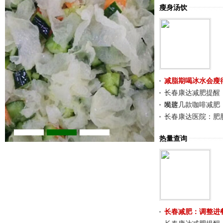
瘦身汤饮
热点关注
饮食减肥
减脂期喝冰水会瘦
长春康达减肥提醒
发胖
喝这几款咖啡减肥
长春康达医院：肥
热量查询
长春减肥：调整进