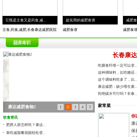
它既是主食又是药食,减...
超实用的减肥食谱
减肥食
主食,药食,减肥,长春康达减肥医院
减肥食谱
减肥食谱
长春康达
吃膳食纤维一定可以变..
这种调味料，比吃糖还..
这个调味料吃多了，比..
康达减肥：缺少维生素..
拒绝碳水可行吗？长春..
家常菜
康达减肥食物2
1
2
3
4
5
营养常识
你
饮食资讯
null
康
肥胖人群怎样吃？康达...
保
靠吃减脂餐就能轻松变...