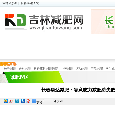
吉林减肥网
|
长春康达医院
|
超胖减肥
|
微减肥
|
儿童肥胖
瘦身
顽固性肥胖
|
懒人减肥
|
在线预诊
瘦身
长春减肥
吉林减肥
长春康达减肥医院
中医减肥
运动减肥
产后减肥
学生减
减肥误区
长春康达减肥：靠意志力减肥总失
分享到：
更多
特色减
运动