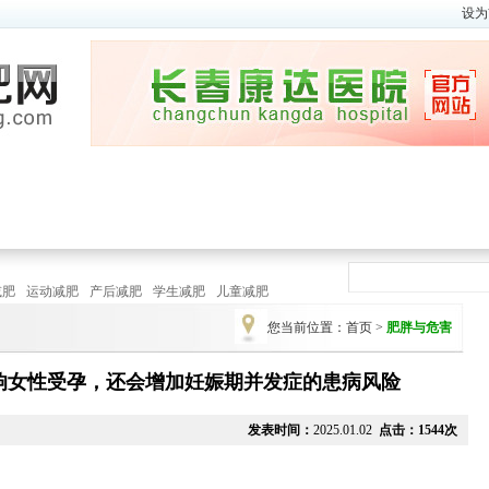
设为
瘦身视频
|
减肥方法
春季
|
夏季
秋
瘦身瑜伽
|
健 身 操
减肥
运动减肥
产后减肥
学生减肥
儿童减肥
您当前位置：
首页
>
肥胖与危害
响女性受孕，还会增加妊娠期并发症的患病风险
发表时间：
2025.01.02
点击：1544次
运动
季节减