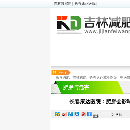
吉林减肥网
|
长春康达医院
|
超胖减肥
|
微减肥
|
儿童肥胖
顽固性肥胖
|
懒人减肥
|
在线预诊
长春减肥
吉林减肥
长春康达减肥医院
中医
肥胖与危害
长春康达医院：肥胖会影
分享到：
更多
特色减