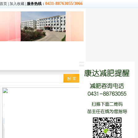
0431-88763055/3066
首页
|
加入收藏
|
服务热线：
季
|
冬季
减肥食谱
|
营养常识
热量查询
饮食