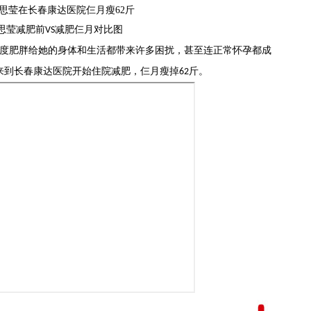
思莹减肥前
减肥仨月对比图
VS
度肥胖给她的身体和生活都带来许多困扰，甚至连正常怀孕都成
来到长春康达医院开始住院减肥，
仨
月瘦掉
斤
。
62