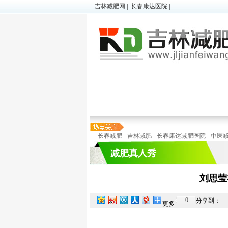
吉林减肥网
|
长春康达医院
|
超胖减肥
|
微减肥
|
儿童肥胖
顽固性肥胖
|
懒人减肥
|
在线预诊
长春减肥
吉林减肥
长春康达减肥医院
中医
减肥真人秀
刘思莹
0
分享到：
更多
特色减