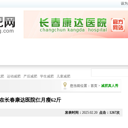
设为
瘦身视频
|
减肥方法
春季
|
夏季
秋
瘦身瑜伽
|
健 身 操
减肥
运动减肥
产后减肥
学生减肥
儿童减肥
您当前位置：
首页
>
减肥真人秀
在长春康达医院仨月瘦62斤
发表时间：
2025.02.20
点击：1267次
运动
季节减