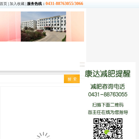
0431-88763055/3066
首页
|
加入收藏
|
服务热线：
季
|
冬季
减肥食谱
|
营养常识
热量查询
饮食