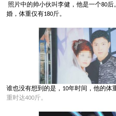
照片中的帅小伙叫李健，他是一个
后
80
热点关注
婚，体重仅有
斤。
180
谁也没有想到的是，
年时间，他的体
10
重时达
斤。
400