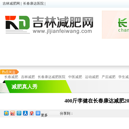
吉林减肥网
|
长春康达医院
|
超胖减肥
|
微减肥
|
儿童肥胖
瘦身
顽固性肥胖
|
懒人减肥
|
在线预诊
瘦身
长春减肥
吉林减肥
长春康达减肥医院
中医减肥
运动减肥
产后减肥
学生减
减肥真人秀
400斤李健在长春康达减肥20
分享到：
更多
特色减
运动