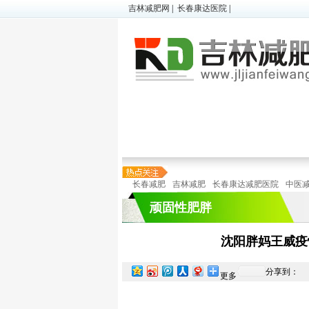
吉林减肥网
|
长春康达医院
|
超胖减肥
|
微减肥
|
儿童肥胖
顽固性肥胖
|
懒人减肥
|
在线预诊
长春减肥
吉林减肥
长春康达减肥医院
中医
顽固性肥胖
沈阳胖妈王威疫
分享到：
更多
特色减