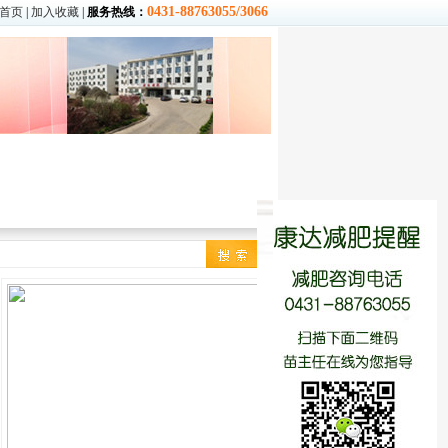
0431-88763055/3066
首页
|
加入收藏
|
服务热线：
季
|
冬季
减肥食谱
|
营养常识
热量查询
饮食