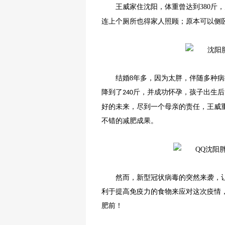
王威家住沈阳，体重曾达到
380
斤，
热点关注
连上个厕所也得家人照顾；原本可以侧
结婚
8
年多，因为太胖，伴随多种病
降到了
斤，并成功怀孕，孩子出生后
240
好的未来，尽到一个母亲的责任，王威
不错的减肥成果。
然而，新型冠状病毒的突然来袭，
利于提高免疫力的食物来应对这次疫情
肥前！