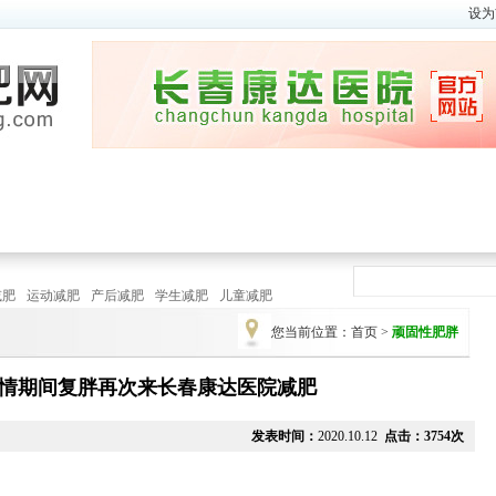
设为
瘦身视频
|
减肥方法
春季
|
夏季
秋
瘦身瑜伽
|
健 身 操
减肥
运动减肥
产后减肥
学生减肥
儿童减肥
您当前位置：
首页
>
顽固性肥胖
情期间复胖再次来长春康达医院减肥
发表时间：
2020.10.12
点击：3754次
运动
季节减