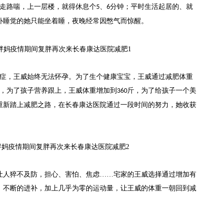
走路喘，上一层楼，就得休息个
、
分钟；平时生活起居的、就
5
6
卧睡觉的她只能坐着睡，夜晚经常因憋气而惊醒。
症，王威始终无法怀孕。为了生个健康宝宝，王威通过减肥体重
，为了孩子营养跟上，王威体重增加到
斤，为了给孩子一个美
360
重新踏上减肥之路，在长春康达医院通过一段时间的努力，她收获
让人猝不及防，担心、害怕、焦虑
……宅家的王威选择通过增加有
，不断的进补，加上几乎为零的运动量，让王威的体重一朝回到减