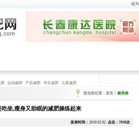
设为
瘦身视频
|
减肥方法
春季
|
夏季
秋
瘦身瑜伽
|
健 身 操
减肥
运动减肥
产后减肥
学生减肥
儿童减肥
您当前位置：
首页
>
健身操
是吃坐,瘦身又助眠的减肥操练起来
发表时间：
2019.02.02
点击：7030次
运动
季节减