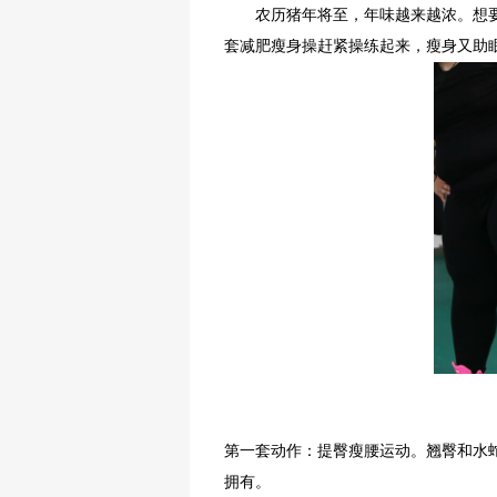
农历猪年将至，年味越来越浓。想
套减肥瘦身操赶紧操练起来，瘦身又助
热点关注
第一套动作：提臀瘦腰运动。翘臀和水
拥有。