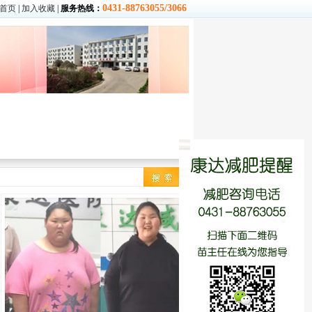
0431-88763055/3066
首页
|
加入收藏
|
服务热线：
季
|
冬季
减肥食谱
|
营养常识
热量查询
饮食