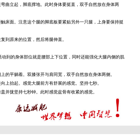
盖弯曲立起，脚底撑地。此时身体要挺直，双手自然放在身体两
减肥
肥
碰触床面。注意这个腿的脚底板要紧贴另外一只腿，上身要保持挺
恢复到原来的位置，然后将腿伸直。
活动到的身体部位就是腰部上下位置，同时还能强化大腿内侧的肌
朝上的平躺着。双膝张开与肩同宽，双手自然放在身体两侧。
慢向上抬起。感觉大腿前方有舒展的感觉。坚持七秒。
膝盖并拢坚持七秒钟。此时感觉盆骨有收紧的感觉。