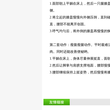
1.
面部朝上平躺在床上，然后一只腿膝
肥
侧。
2.
将立起的膝盖慢慢向外侧压倒，直到
直，腰部不能离开创面。
3.
呼气均匀后，将外倒的膝盖再慢慢的
第二套动作：瘦腹瘦腿动作。平时最难
肉。同时还能改善便秘哟。
1.
平躺在床上，身体尽量伸展挺直，面
2.
然后让脚掌与肩膀支撑地面，腰部慢
3.
腰部继续保持上挺姿势，然后慢慢将