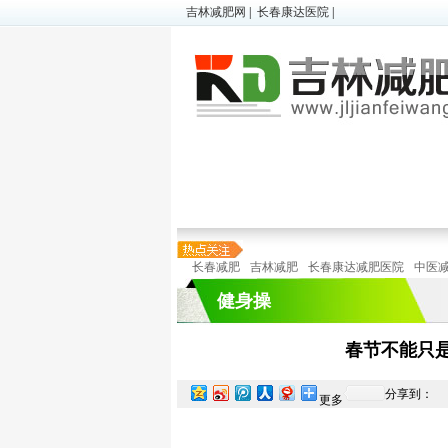
吉林减肥网
|
长春康达医院
|
超胖减肥
|
微减肥
|
儿童肥胖
顽固性肥胖
|
懒人减肥
|
在线预诊
长春减肥
吉林减肥
长春康达减肥医院
中医
健身操
春节不能只
分享到：
更多
特色减