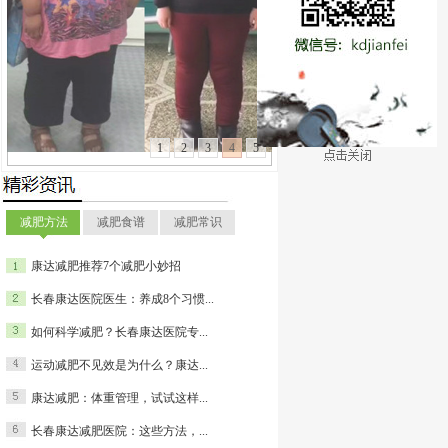
搜索
1
2
3
4
5
减肥方法
减肥食谱
减肥常识
康达减肥推荐7个减肥小妙招
长春康达医院医生：养成8个习惯...
如何科学减肥？长春康达医院专...
运动减肥不见效是为什么？康达...
康达减肥：体重管理，试试这样...
长春康达减肥医院：这些方法，...