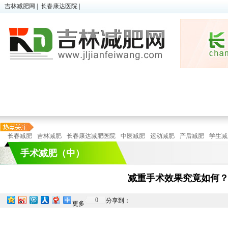
吉林减肥网
|
长春康达医院
|
超胖减肥
|
微减肥
|
儿童肥胖
瘦身
顽固性肥胖
|
懒人减肥
|
在线预诊
瘦身
长春减肥
吉林减肥
长春康达减肥医院
中医减肥
运动减肥
产后减肥
学生减
手术减肥（中）
减重手术效果究竟如何
0
分享到：
更多
特色减
运动