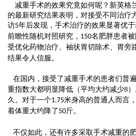
减重手术的效果究竟如何呢？新英格
热点关注
的最新研究结果表明，对接受不同治疗
访
年后发现，手术治疗的效果显著优于
5
前瞻性随机对照研究，
名肥胖患者被
150
受优化药物治疗、袖状胃切除术、胃旁
结果令人信服。
在国内，接受了减重手术的患者们普
重指数大都明显降低（平均大约减少
8
）
久。对于一个
米身高的普通人而言
1.75
着体重大约降了
斤。
50
不仅如此，还有许多采取手术减重的