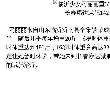
热点关注
刁丽丽来自山东临沂沂南
县辛集镇荣成
半，随后几乎每年增重
斤，
岁时体重
20
6
时体重达到
斤
，
16
岁
时
体重
竟高达
33
180
定让她暂时休学，带她来到长春康达减
的减肥治疗
。