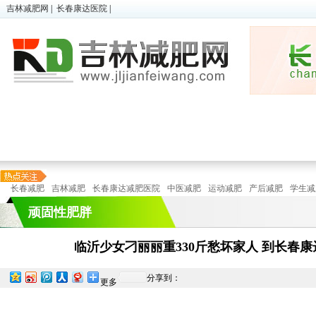
吉林减肥网
|
长春康达医院
|
超胖减肥
|
微减肥
|
儿童肥胖
瘦身
顽固性肥胖
|
懒人减肥
|
在线预诊
瘦身
长春减肥
吉林减肥
长春康达减肥医院
中医减肥
运动减肥
产后减肥
学生减
顽固性肥胖
临沂少女刁丽丽重330斤愁坏家人 到长春康
分享到：
更多
特色减
运动