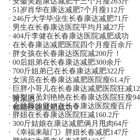
安徽吴超康达减肥十三个月瘦263斤
51岁肖华在康达减肥7个月瘦112斤
热点关注
246斤大学毕业生长春康达减肥71斤
男生在长春康达医院平均月减27斤
404斤李健在长春康达医院减肥成功
在长春康达减肥医院四个月瘦百余斤
胖女孩在长春康达医院减200斤！
00后姐弟在长春康达减肥300余斤
700斤姐弟已在长春康达减肥322斤
女演员在长春康达减肥医院瘦61.4斤
巨胖小哥儿在长春康达减肥医院狂减12
特型演员刘艳艳在长春康达医院狂瘦94
谢亲恩！
会跳舞的胖姐在长春康达医院瘦百斤
都能快速减肥成功？
胖妞在长春康达医院狂减160.2斤
300斤姑娘在康达减肥俩月甩肉64斤
《幸福来敲门》胖妞长春减肥147斤