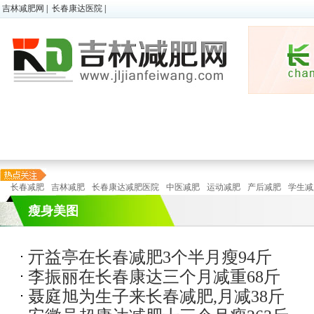
吉林减肥网
|
长春康达医院
|
超胖减肥
|
微减肥
|
儿童肥胖
瘦身
顽固性肥胖
|
懒人减肥
|
在线预诊
瘦身
长春减肥
吉林减肥
长春康达减肥医院
中医减肥
运动减肥
产后减肥
学生减
瘦身美图
亓益亭在长春减肥3个半月瘦94斤
李振丽在长春康达三个月减重68斤
特色减
运动
聂庭旭为生子来长春减肥,月减38斤