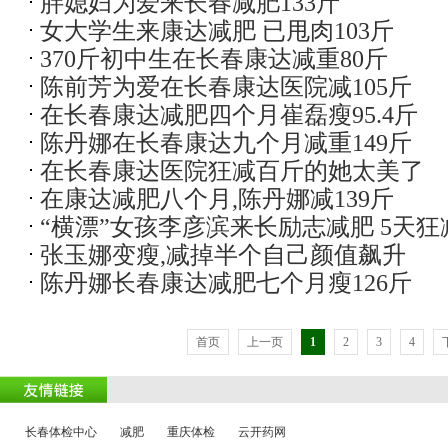
胖媳妇为爱来长春减肥133斤
肥
减肥
女大学生来康达减肥 已甩肉103斤
370斤初中生在长春康达减重80斤
陈前芳为爱在长春康达医院减105斤
在长春康达减肥四个月崔磊瘦95.4斤
陈丹娜在长春康达九个月减重149斤
在长春康达医院狂减百斤的她太美了
在康达减肥八个月,陈丹娜减139斤
“横漂”女孩李彦滨来长励志减肥 5天狂
张玉娜变瘦,减掉半个自己颜值飙升
陈丹娜长春康达减肥七个月瘦126斤
首页
上一页
1
2
3
4
长春体检中心
减肥
重庆体检
云开药网